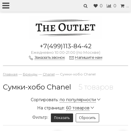
0
0
…
+7(499)113-84-42
Ежедневно 10:00-21:00 (по Москве)
Заказать звонок
Напишите нам
Главная
—
Бренды
—
Chanel
—
Сумки-хобо Chanel
Сумки-хобо Chanel
5 товаров
Сортировать:
по популярности
На странице:
60 товаров
Фильтр:
Показать
Сбросить