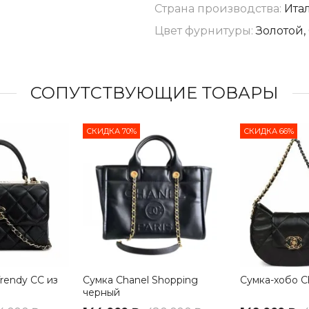
Страна производства:
Ита
Цвет фурнитуры:
Золотой,
СОПУТСТВУЮЩИЕ ТОВАРЫ
СКИДКА 70%
СКИДКА 66%
rendy CC из
Сумка Chanel Shopping
Сумка-хобо C
черный