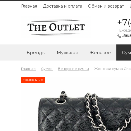
Главная
Доставка и оплата
Обмен и возврат
+7(
Ежедн
Зака
Бренды
Мужское
Женское
Сум
Главная
—
Сумки
—
Вечерние сумки
—
Женская сумка Chan
СКИДКА 61%