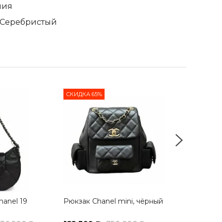
лия
 Серебристый
СКИДКА 65%
СКИДКА 55%
hanel 19
Рюкзак Chanel mini, чёрный
Сумка Chanel
edition