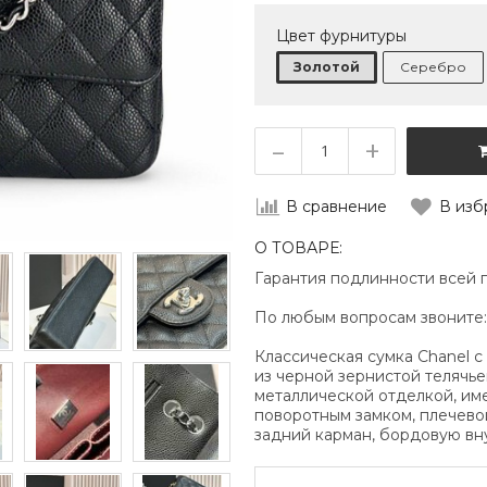
Цвет фурнитуры
Золотой
Серебро
–
+
В сравнение
В изб
О ТОВАРЕ:
Гарантия подлинности всей 
По любым вопросам звоните
Классическая сумка Chanel с
из черной зернистой телячье
металлической отделкой, им
поворотным замком, плечево
задний карман, бордовую вн