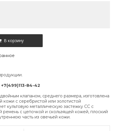
В корзину
ранное
продукции.
:
+7(499)113-84-42
 двойным клапаном, среднего размера, изготовлена
й кожи с серебристой или золотистой
еет культовую металлическую застежку CC с
й ремень с цепочкой и скользящей кожей, плоский
утреннюю часть из овечьей кожи.