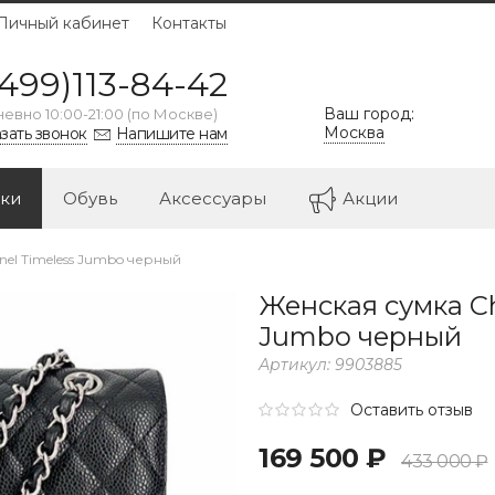
Личный кабинет
Контакты
499)113-84-42
Ваш город:
евно 10:00-21:00 (по Москве)
Москва
зать звонок
Напишите нам
ки
Обувь
Аксессуары
Акции
el Timeless Jumbo черный
Женская сумка Ch
Jumbo черный
Артикул:
9903885
Оставить отзыв
169 500 ₽
433 000 ₽