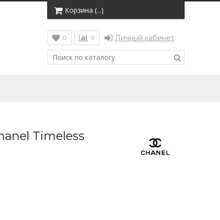
Корзина (
)
…
Личный кабинет
0
0
anel Timeless