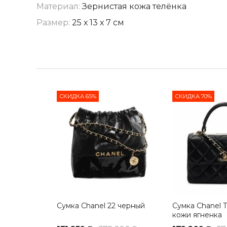
Материал:
Зернистая кожа телёнка
Размер:
25 х 13 х 7 см
СКИДКА 65%
СКИДКА 70%
Сумка Chanel 22 черный
Сумка Chanel T
кожи ягненка