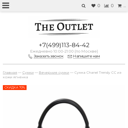
0
0
…
+7(499)113-84-42
Ежедневно 10:00-21:00 (по Москве)
Заказать звонок
Напишите нам
Главная
—
Сумки
—
Вечерние сумки
—
Сумка Chanel Trendy CC из
кожи ягненка
СКИДКА 70%