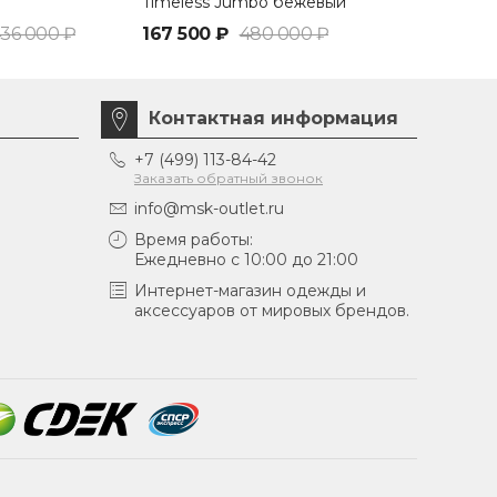
Timeless Jumbo бежевый
Timeless Ju
36 000 ₽
167 500 ₽
480 000 ₽
167 500 ₽
Контактная информация
+7 (499) 113-84-42
Заказать обратный звонок
info@msk-outlet.ru
Время работы:
Ежедневно с 10:00 до 21:00
Интернет-магазин одежды и
аксессуаров от мировых брендов.