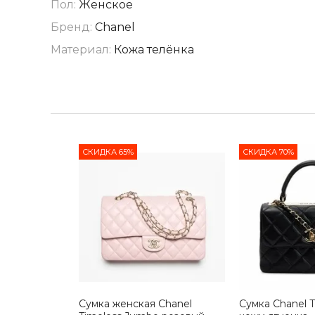
Пол:
Женское
Бренд:
Chanel
Материал:
Кожа телёнка
СКИДКА 65%
СКИДКА 70%
Сумка женская Chanel
Сумка Chanel T