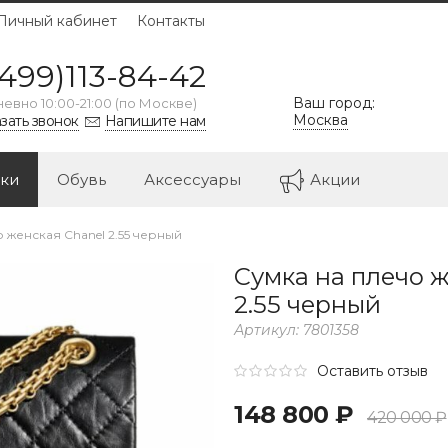
Личный кабинет
Контакты
499)113-84-42
Ваш город:
евно 10:00-21:00 (по Москве)
Москва
зать звонок
Напишите нам
ки
Обувь
Аксессуары
Акции
 женская Chanel 2.55 черный
Сумка на плечо 
2.55 черный
Артикул:
7801358
Оставить отзыв
148 800 ₽
420 000 ₽