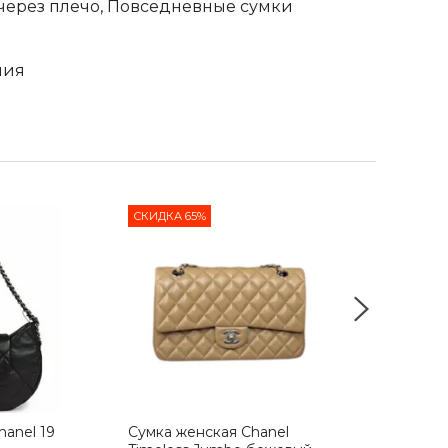
через плечо, Повседневные сумки
лия
СКИДКА 65%
СКИДКА 65%
hanel 19
Сумка женская Chanel
Женская сум