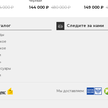
черный
4 000 ₽
144 000 ₽
480 000 ₽
149 000 ₽
4
талог
Следите за нами
ды
кое
кое
и
ь
ссуары
и
Мы доставляем: