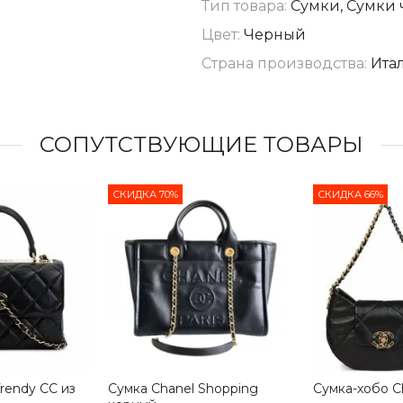
Тип товара:
Сумки, Сумки 
Цвет:
Черный
Страна производства:
Ита
СОПУТСТВУЮЩИЕ ТОВАРЫ
СКИДКА 70%
СКИДКА 66%
rendy CC из
Сумка Chanel Shopping
Сумка-хобо C