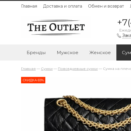
Главная
Доставка и оплата
Обмен и возврат
+7(
Ежедн
Зака
Бренды
Мужское
Женское
Сум
Главная
—
Сумки
—
Повседневные сумки
—
Сумка на плечо
СКИДКА 65%