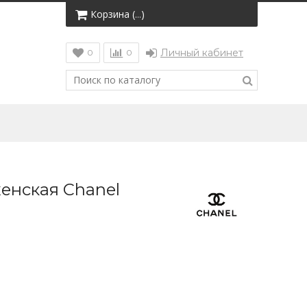
Корзина (
)
…
Личный кабинет
0
0
женская Chanel