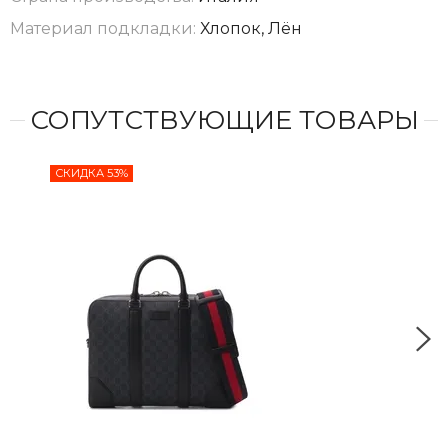
Материал подкладки:
Хлопок, Лён
СОПУТСТВУЮЩИЕ ТОВАРЫ
СКИДКА 53%
СКИ