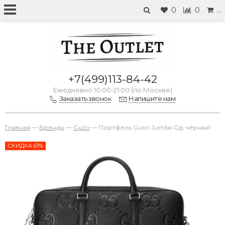
0
0
…
+7(499)113-84-42
Ежедневно 10:00-21:00 (по Москве)
Заказать звонок
Напишите нам
Главная
—
Бренды
—
Gucci
—
Портфель Gucci Jumbo Gg, чёрный
СКИДКА 61%