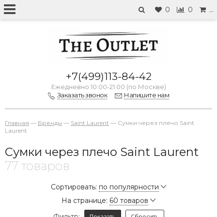
0
0
…
+7(499)113-84-42
Ежедневно 10:00-21:00 (по Москве)
Заказать звонок
Напишите нам
Главная
—
Бренды
—
Saint Laurent
—
Сумки через плечо Saint
Laurent
Сумки через плечо Saint Laurent
77 товаров
Сортировать:
по популярности
На странице:
60 товаров
Фильтр:
Показать
Сбросить