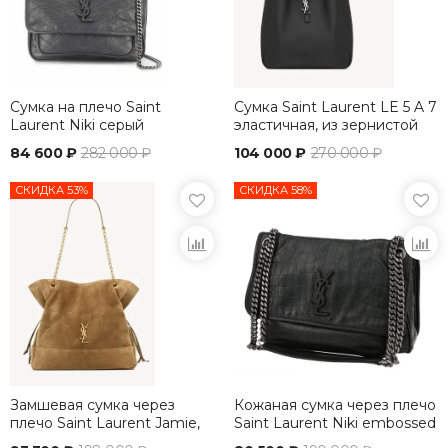
Сумка на плечо Saint
Сумка Saint Laurent LE 5 A 7
Laurent Niki серый
эластичная, из зернистой
кожи, черная
84 600 ₽
282 000 ₽
104 000 ₽
270 000 ₽
СКИДКА 53%
СКИДКА 58%
Замшевая сумка через
Кожаная сумка через плечо
плечо Saint Laurent Jamie,
Saint Laurent Niki embossed
украшенная стежкой
с крокодиловым тиснением