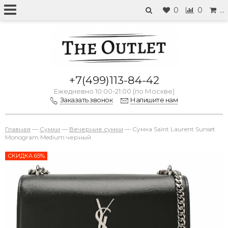
0
0
…
+7(499)113-84-42
Ежедневно 10:00-21:00 (по Москве)
Заказать звонок
Напишите нам
Главная
—
Сумки
—
Вечерние сумки
—
Сумка Saint Laurent Sunset
Monogram Medium черный
СКИДКА 65%