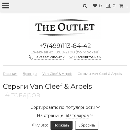
0
0
…
+7(499)113-84-42
Ежедневно 10:00-21:00 (по Москве)
Заказать звонок
Напишите нам
Главная
—
Бренды
—
Van Cleef & Arpels
—
Серьги Van Cleef & Arpels
Серьги Van Cleef & Arpels
14 товаров
Сортировать:
по популярности
На странице:
60 товаров
Фильтр:
Показать
Сбросить