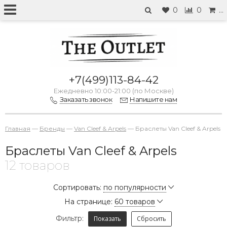
0
0
…
+7(499)113-84-42
Ежедневно 10:00-21:00 (по Москве)
Заказать звонок
Напишите нам
Главная
—
Бренды
—
Van Cleef & Arpels
—
Браслеты Van Cleef & Arpels
Браслеты Van Cleef & Arpels
12 товаров
Сортировать:
по популярности
На странице:
60 товаров
Фильтр:
Показать
Сбросить