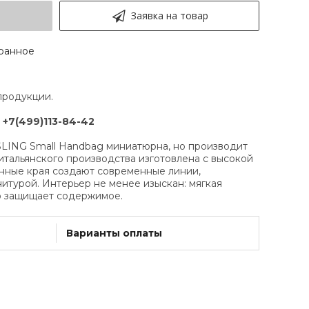
Заявка на товар
ранное
продукции.
:
+7(499)113-84-42
VSLING Small Handbag миниатюрна, но производит
итальянского производства изготовлена ​​с высокой
анные края создают современные линии,
турой. Интерьер не менее изыскан: мягкая
о защищает содержимое.
Варианты оплаты