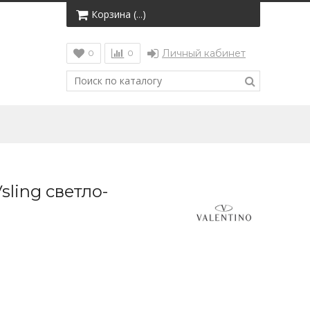
Корзина (
)
…
Личный кабинет
0
0
sling светло-