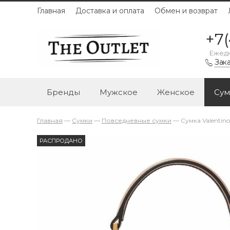
Главная
Доставка и оплата
Обмен и возврат
+7(
Ежедн
Зака
Бренды
Мужское
Женское
Сум
Главная
—
Сумки
—
Повседневные сумки
—
Сумка Valentin
РАСПРОДАНО