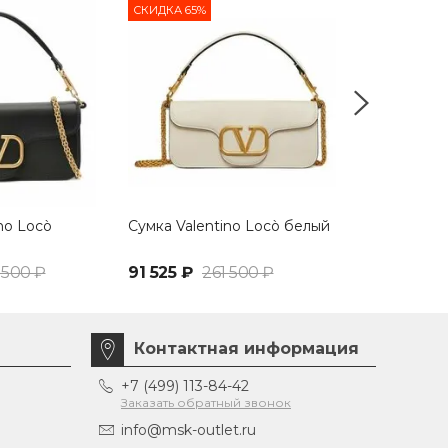
СКИДКА 65%
СКИДКА 65%
no Locò
Сумка Valentino Locò белый
Сумка Valent
персиковый
 500 ₽
91 525 ₽
261 500 ₽
91 525 ₽
26
Контактная информация
+7 (499) 113-84-42
Заказать обратный звонок
info@msk-outlet.ru