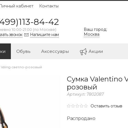
Личный кабинет
Контакты
499)113-84-42
Ваш город:
евно 10:00-21:00 (по Москве)
Москва
зать звонок
Напишите нам
ки
Обувь
Аксессуары
Акции
o Vsling светло-розовый
Сумка Valentino V
розовый
Артикул:
7802087
Оставить отзыв
Распродано