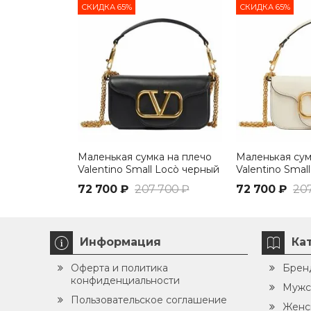
СКИДКА 65%
СКИДКА 65%
Маленькая сумка на плечо
Маленькая сум
Valentino Small Locò черный
Valentino Smal
72 700 ₽
207 700 ₽
72 700 ₽
20
Информация
Ка
Оферта и политика
Брен
конфиденциальности
Мужс
Пользовательское соглашение
Женс