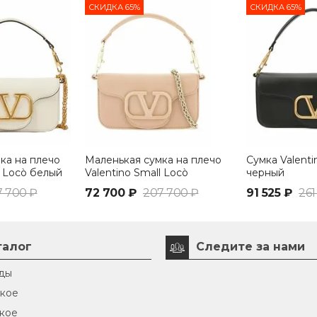
СКИДКА 65%
СКИДКА 65%
ка на плечо
Маленькая сумка на плечо
Сумка Valenti
l Locò белый
Valentino Small Locò
черный
персиковый
7 700 ₽
72 700 ₽
207 700 ₽
91 525 ₽
261
талог
Следите за нами
ды
кое
кое