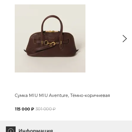
Сумка MIU MIU Aventure, Тёмно-коричневая
Сум
чер
115 000 ₽
301 000 ₽
171 
Информация