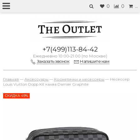
0
0
…
+7(499)113-84-42
Ежедневно 10:00-21:00 (по Москве)
Заказать звонок
Напишите нам
Главная
—
Аксессуары
—
Косметички и несессеры
—
Несессер
Louis Vuitton Dopp Kit канва Damier Graphite
СКИДКА 49%