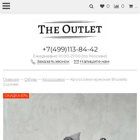
0
0
…
+7(499)113-84-42
Ежедневно 10:00-21:00 (по Москве)
Заказать звонок
Напишите нам
Главная
—
Обувь
—
Кроссовки
—
Кроссовки мужские Brunello
Cucinelli
СКИДКА 67%