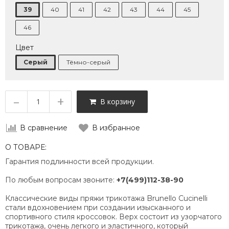
39
40
41
42
43
44
45
46
Цвет
Серый
Тёмно-серый
–
+
В корзину
В сравнение
В избранное
О ТОВАРЕ:
Гарантия подлинности всей продукции.
По любым вопросам звоните:
+7(499)112-38-90
Классические виды пряжи трикотажа Brunello Cucinelli
стали вдохновением при создании изысканного и
спортивного стиля кроссовок. Верх состоит из узорчатого
трикотажа, очень легкого и эластичного, который