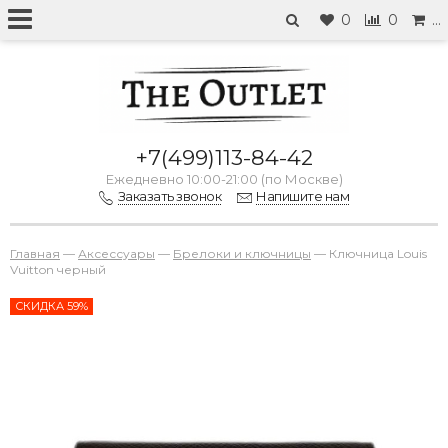
0
0
…
+7(499)113-84-42
Ежедневно 10:00-21:00 (по Москве)
Заказать звонок
Напишите нам
Главная
—
Аксессуары
—
Брелоки и ключницы
—
Ключница Louis
Vuitton черный
СКИДКА 59%