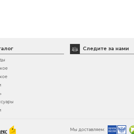
талог
Следите за нами
ды
кое
кое
и
ь
ссуары
и
Мы доставляем: