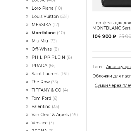
Loewe
48
Loro Piana
10
Louis Vuitton
531
Портфель для до
MESSIKA
12
MONTBLANC Sarto
Montblanc
40
среднего размер
104 900 ₽
25 0
Miu Miu
73
Off-White
8
PHILIPP PLEIN
8
PRADA
65
Теги:
Аксессуары
Saint Laurent
161
Обложки для пасп
The Row
35
Сумки через пле
TIFFANY & CO
4
Tom Ford
6
Valentino
33
Van Cleef & Arpels
49
Versace
3