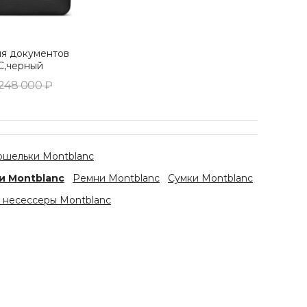
ля документов
,черный
248 000 ₽
ошельки Montblanc
и Montblanc
Ремни Montblanc
Сумки Montblanc
 несессеры Montblanc