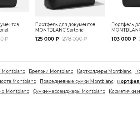
кументов
Портфель для документов
Портфель д
rial
MONTBLANC Sartorial
MONTBLANC
а
большого размера
00 ₽
125 000 ₽
278 000 ₽
103 000 ₽
 Montblanc
Брелоки Montblanc
Картхолдеры Montblanc
К
орта Montblanc
Повседневные сумки Montblanc
Портфел
чо Montblanc
Сумки-мессенджеры Montblanc
Косметички и