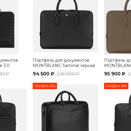
кументов
Портфель для документов
Портфель д
e 3.0
MONTBLANC Sartorial черная
MONTBLANC S
бежевая
00 ₽
94 500 ₽
235 000 ₽
95 900 ₽
2
СКИДКА 55%
СКИДКА 58%