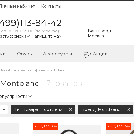
Личный кабинет
Контакты
499)113-84-42
Ваш город:
евно 10:00-21:00 (по Москве)
Москва
зать звонок
Напишите нам
ки
Обувь
Аксессуары
Акции
—
Montblanc
—
Портфели Montblanc
Montblanc
7 товаров
популярности
л
Тип товара
: Портфели
Бренд
: Montblanc
СКИДКА 60%
СКИДКА 59%