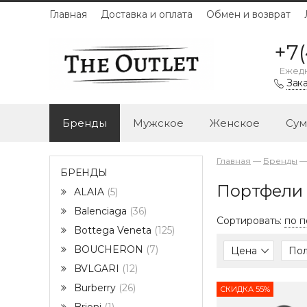
Главная
Доставка и оплата
Обмен и возврат
+7(
Ежедн
Зака
Бренды
Мужское
Женское
Сум
Главная
—
Бренды
БРЕНДЫ
Портфели 
ALAIA
5
Balenciaga
36
Сортировать:
по 
Bottega Veneta
125
BOUCHERON
7
Цена
По
BVLGARI
12
Burberry
26
СКИДКА 55%