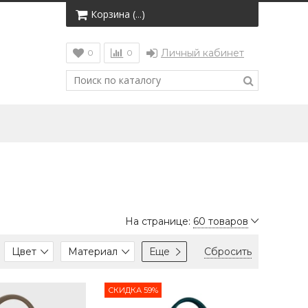
Корзина (
)
…
Личный кабинет
0
0
На странице:
60 товаров
Цвет
Материал
Еще
Сбросить
СКИДКА 59%