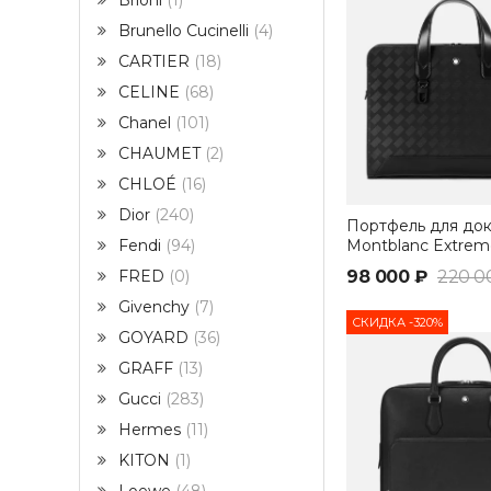
Brioni
1
Brunello Cucinelli
4
CARTIER
18
CELINE
68
Chanel
101
CHAUMET
2
CHLOÉ
16
Dior
240
Портфель для до
Montblanc Extrem
Fendi
94
98 000 ₽
220 0
FRED
0
Givenchy
7
СКИДКА -320%
GOYARD
36
GRAFF
13
Gucci
283
Hermes
11
KITON
1