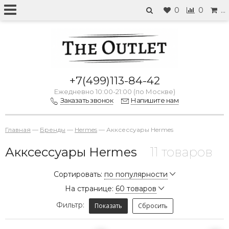
0
0
…
+7(499)113-84-42
Ежедневно 10:00-21:00 (по Москве)
Заказать звонок
Напишите нам
Главная
—
Бренды
—
Hermes
—
Акксессуары Hermes
Акксессуары Hermes
11 товаров
Сортировать:
по популярности
На странице:
60 товаров
Фильтр:
Показать
Сбросить