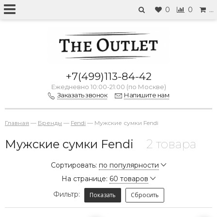
0
0
…
+7(499)113-84-42
Ежедневно 10:00-21:00 (по Москве)
Заказать звонок
Напишите нам
Главная
—
Бренды
—
Fendi
—
Мужские сумки Fendi
Мужские сумки Fendi
2 товара
Сортировать:
по популярности
На странице:
60 товаров
Фильтр:
Показать
Сбросить